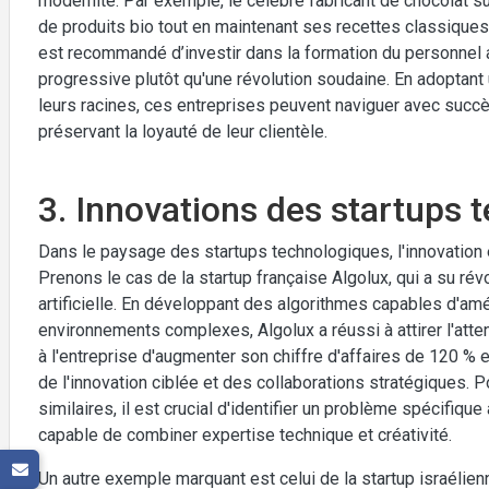
modernité. Par exemple, le célèbre fabricant de chocolat
de produits bio tout en maintenant ses recettes classiques.
est recommandé d’investir dans la formation du personnel a
progressive plutôt qu'une révolution soudaine. En adoptant u
leurs racines, ces entreprises peuvent naviguer avec succ
préservant la loyauté de leur clientèle.
3. Innovations des startups 
Dans le paysage des startups technologiques, l'innovation 
Prenons le cas de la startup française Algolux, qui a su révol
artificielle. En développant des algorithmes capables d'am
environnements complexes, Algolux a réussi à attirer l'att
à l'entreprise d'augmenter son chiffre d'affaires de 120 % 
de l'innovation ciblée et des collaborations stratégiques. 
similaires, il est crucial d'identifier un problème spécifiqu
capable de combiner expertise technique et créativité.
Un autre exemple marquant est celui de la startup israélienn