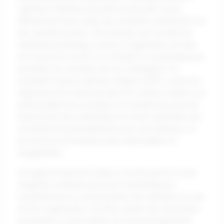
capturent l'attention du public jusqu'à 80 % plus
efficacement que celles qui se basent uniquement sur
des données brutes. Par exemple, une société de
marketing numérique a réussi à augmenter son taux
de conversion de 50 % en utilisant le storytelling pour
présenter les résultats de ses campagnes. En
racontant l'histoire derrière chaque chiffre, comme la
trajectoire d'un client passant d'un simple visiteur à un
ambassadeur de la marque, les entreprises peuvent
transformer des statistiques en récits captivants qui
résonnent émotionnellement avec leur audience, ce
qui rend les informations plus mémorables et
engageantes.
Un rapport récent de Forbes a montré que 65 % des
dirigeants estiment qu'un bon storytelling est
essentiel pour la communication des données au sein
de leur organisation. En effet, utiliser des anecdotes
pertinentes ou des études de cas peut augmenter