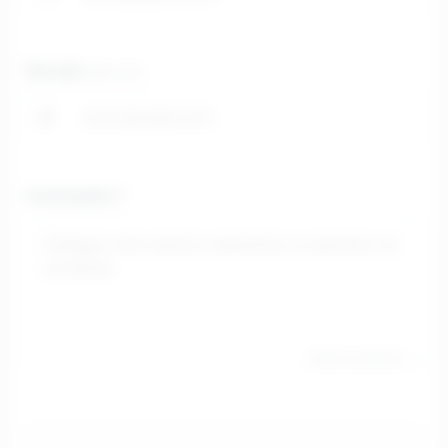
Site web
(optionnel)
🌐
Commentaire
*
0
/500 caractères