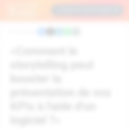
GESTION DE
COMMENCER GRATUITEMENT
PERFORMANCE
INTELLIGENTE!
0 min de lecture
«Comment le
storytelling peut
booster la
présentation de vos
KPIs à l'aide d'un
logiciel ?»