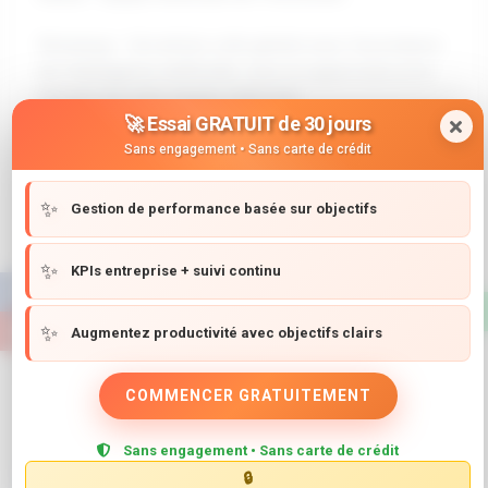
Remarque : Cet article a été généré avec l'assistance
de l'intelligence artificielle, sous la supervision et la
révision de notre équipe éditoriale.
🚀 Essai GRATUIT de 30 jours
💡
Sans engagement • Sans carte de crédit
💡 Aimeriez-vous implémenter
cela dans votre entreprise ?
✨
Gestion de performance basée sur objectifs
Avec notre système, vous pouvez appliquer ces
meilleures pratiques automatiquement et
✨
KPIs entreprise + suivi continu
professionnellement.
✨
Performance - Gestion de
Augmentez productivité avec objectifs clairs
Performance
COMMENCER GRATUITEMENT
✓ Gestion de performance basée sur objectifs
✓ KPIs entreprise + suivi continu
Sans engagement • Sans carte de crédit
🔒
Créer un Compte Gratuit