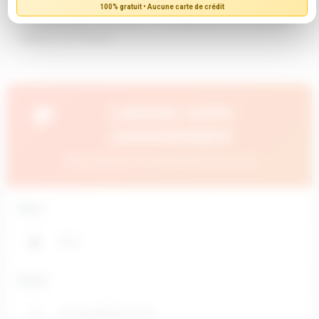
100% gratuit • Aucune carte de crédit
✓ Pas de carte de crédit ✓ Configuration en 5 minutes ✓
Support en français
Laissez votre
💬
commentaire
Votre opinion est importante pour nous
Nom
*
👤
Email
*
✉️