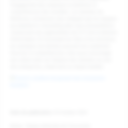
l'engagement des employés et améliorer la
compréhension des résultats. Les données de
McKinsey corroborent cela, indiquant que les équipes
qui adoptent le storytelling dans leurs présentations
connaissent une augmentation de 25 % de la rétention
d'information. En fusionnant les faits et les émotions,
les narrateurs de données peuvent non seulement
favoriser la compréhension, mais aussi encourager
une culture axée sur l'analyse des données au sein
des entreprises, créant ainsi un impact durable.
Date de publication:
29 October 2024
Auteur : Équipe éditoriale de Psicosmart.