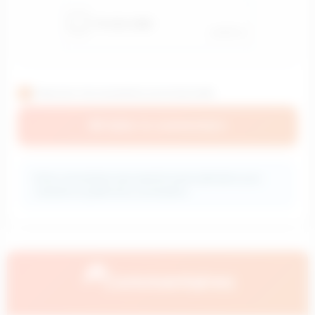
S'abonner à la newsletter promotionnelle
📝
Publier le commentaire
ℹ️
Votre commentaire sera examiné avant publication pour
maintenir la qualité de la conversation.
💭
Commentaires