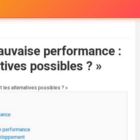
auvaise performance :
tives possibles ? »
mance
e performance
éveloppement