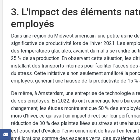
3. L'impact des éléments natu
employés
Dans une région du Midwest américain, une petite usine de
significative de productivité lors de l’hiver 2021. Les em
des températures glaciales, avaient du mal à se rendre au t
25 % de sa production. En observant cette situation, les dir
installant des transports internes pour faciliter l'accès d
du stress. Cette initiative a non seulement amélioré la po
employés, générant une hausse de la productivité de 15 % a
De même, à Amsterdam, une entreprise de technologie a reco
de ses employés. En 2022, ils ont réaménagé leurs bureaux 
changement, les études montraient que 50 % des employés
mois d'hiver, ce qui avait un impact direct sur leur perform
réduction de 30 % des plaintes liées au stress et une hausse 
est essentiel d'évaluer l'environnement de travail en tena
améliorations comme des espaces verts, des systèmes de ven