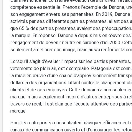
Dans le monde en constante évolution des affaires, l'évalu
compétence essentielle. Prenons l'exemple de Danone, une
son engagement envers ses partenaires. En 2019, Danone 
activités par ses différentes parties prenantes, allant des
que 65 % des parties prenantes avaient des préoccupations
la marque. En réponse, Danone a depuis mis en œuvre des i
l'engagement de devenir neutre en carbone d'ici 2050. Ce
seulement améliorer son image, mais aussi renforcer la co
Lorsqu'il s'agit d'évaluer l'impact sur les parties prenantes,
vêtements de plein air, est exemplaire. Patagonia est connu
la mise en œuvre d'une chaîne d'approvisionnement transpa
dollars à des organisations luttant contre le changement c
clients et de ses employés. Cette décision a non seulemen
marque, mais a également inspiré d'autres entreprises à réf
travers ce récit, il est clair que l'écoute attentive des partie
marque.
Pour les entreprises qui souhaitent naviguer efficacement d
canaux de communication ouverts et d'encourager les retour