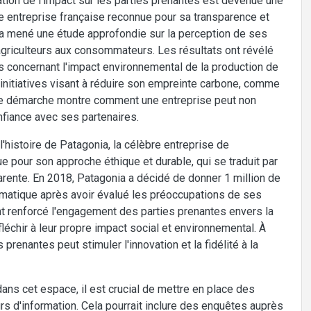
ation de l'impact sur les parties prenantes est devenue une
 entreprise française reconnue pour sa transparence et
a mené une étude approfondie sur la perception de ses
 agriculteurs aux consommateurs. Les résultats ont révélé
 concernant l'impact environnemental de la production de
nitiatives visant à réduire son empreinte carbone, comme
tte démarche montre comment une entreprise peut non
nfiance avec ses partenaires.
 l'histoire de Patagonia, la célèbre entreprise de
e pour son approche éthique et durable, qui se traduit par
rente. En 2018, Patagonia a décidé de donner 1 million de
limatique après avoir évalué les préoccupations de ses
t renforcé l'engagement des parties prenantes envers la
léchir à leur propre impact social et environnemental. À
s prenantes peut stimuler l'innovation et la fidélité à la
ans cet espace, il est crucial de mettre en place des
s d'information. Cela pourrait inclure des enquêtes auprès