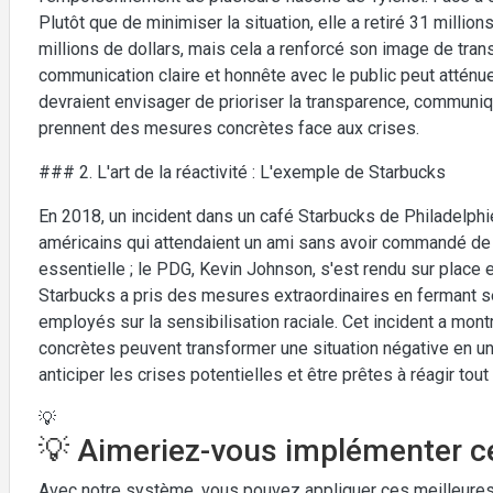
Plutôt que de minimiser la situation, elle a retiré 31 milli
millions de dollars, mais cela a renforcé son image de tran
communication claire et honnête avec le public peut attén
devraient envisager de prioriser la transparence, communiq
prennent des mesures concrètes face aux crises.
### 2. L'art de la réactivité : L'exemple de Starbucks
En 2018, un incident dans un café Starbucks de Philadelphi
américains qui attendaient un ami sans avoir commandé de 
essentielle ; le PDG, Kevin Johnson, s'est rendu sur place 
Starbucks a pris des mesures extraordinaires en fermant 
employés sur la sensibilisation raciale. Cet incident a mon
concrètes peuvent transformer une situation négative en u
anticiper les crises potentielles et être prêtes à réagir to
💡
💡 Aimeriez-vous implémenter ce
Avec notre système, vous pouvez appliquer ces meilleures